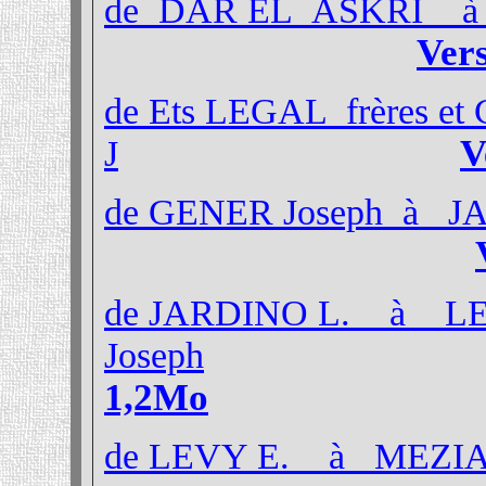
de DAR EL ASKRI à
Ver
de Ets LEGAL frères 
V
J
de GENER Joseph à J
de JARDINO L. à L
Joseph
1,2Mo
de LEVY E. à MEZIA