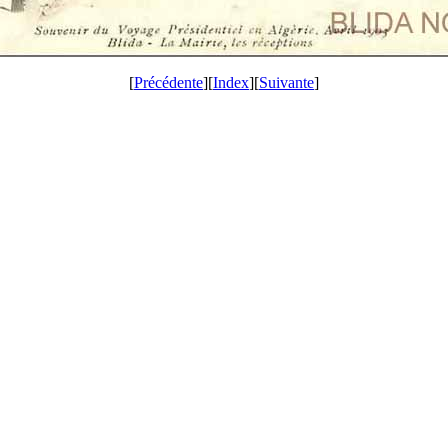
[
Précédente
][
Index
][
Suivante
]