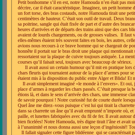
Petit bonhomme s’il en est, notre Hamouda n’en était pas moin
décrire, car il était caractéristique. Imaginez, un petit homme
un fort torse, des bras costauds, notre Hamouda tirait une peti
centimètres de hauteur. C’était son outil de travail. Deux branc
sa poitrine, sangle qui était fixée de part et d’autre des brancar
heures d'arrivées et de départs des trains ainsi que des cars blid
avaient de lourds chargements, ou de grosses valises.
Il faut 
elles-mêmes étaient très souvent faites en bois, les autres, c
avions nous recours à ce brave homme qui se chargeait de port
honnête il portait sur le bras droit une plaque qui m
ressortaient sur la plaque de cuivre toujours astiquée. La ment
courses qu’il faisait seul, toujours avec beaucoup de sérieux.
Il avait aussi un certain humour qu’il mit en pratique lors
chars fleuris qui tournaient autour de la place d’armes pour se
étaient mis à la disposition du public entre Alger et Blida! E
Il avait simplement imaginé «le monde à l’envers». Et oui, 
place d’armes à regarder les chars passés. C’était presque la 
étions là, et dans le sens d’arrivée des chars, une immense cl
de savoir pourquoi ! Notre curiosité fut de courte durée lorsqu
Quel âne me direz–vous puisque c’est lui qui tirait la charret
dans sa charrette un âne qu’il avait emprunté n’importe où, et l
paille, et lunettes fabriquées avec du fil de fer. Il avait autou
bien ficelées! Notre Hamouda, très digne tirait l’âne et avait u
à l’unanimité et nous donna aussi une leçon d’ingéniosité! Toute
Il fallait signaler cette figure blidéenne
qui se caractérisait p