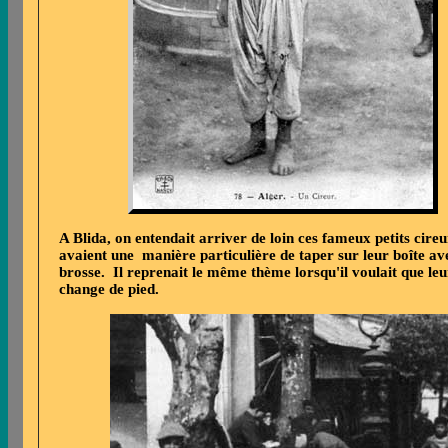
A Blida, on entendait arriver de loin ces fameux petits cireu
avaient une manière particulière de taper sur leur boîte av
brosse. Il reprenait le même thème lorsqu'il voulait que leu
change de pied.