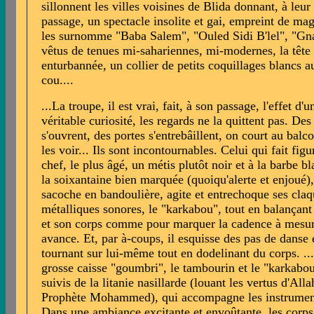
sillonnent les villes voisines de Blida donnant, à leur
passage, un spectacle insolite et gai, empreint de ma
les surnomme "Baba Salem", "Ouled Sidi B'lel", "Gn
vêtus de tenues mi-sahariennes, mi-modernes, la tête
enturbannée, un collier de petits coquillages blancs a
cou....
...La troupe, il est vrai, fait, à son passage, l'effet d'u
véritable curiosité, les regards ne la quittent pas. Des
s'ouvrent, des portes s'entrebâillent, on court au balc
les voir... Ils sont incontournables. Celui qui fait figu
chef, le plus âgé, un métis plutôt noir et à la barbe b
la soixantaine bien marquée (quoiqu'alerte et enjoué)
sacoche en bandoulière, agite et entrechoque ses claq
métalliques sonores, le "karkabou", tout en balançant 
et son corps comme pour marquer la cadence à mesur
avance. Et, par à-coups, il esquisse des pas de danse 
tournant sur lui-même tout en dodelinant du corps. ...
grosse caisse "goumbri", le tambourin et le "karkabou
suivis de la litanie nasillarde (louant les vertus d'Alla
Prophète Mohammed), qui accompagne les instrumen
Dans une ambiance excitante et envoûtante, les corps