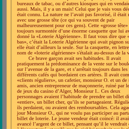
bureaux de tabac, ou d’autres kiosques qui en vendai
aussi. Mais, il y a un mais! Celui que je vais vous dé
était connu. La nature ne l’avait pas favorisé, il était 
avec une grosse tête (ce qui va souvent de pair
malheureusement pour ces gens). Cette «grosse tête» 
toujours surmontée d’une énorme casquette que lui av
donné la «Loterie Algérienne». Il faut vous dire que 
bas», c’était la Loterie Algérienne qui avait pignon su
elle était d’ailleurs la seule. Sur la casquette, en lettre
nom de «loterie algérienne» s'étalait au-dessus de la v
Ce brave garçon avait ses habitudes. Il avait
pratiquement la prédominance de la vente sur le boul
sur l’avenue de la gare, et s’arrêtait toujours dans les
différents cafés qui bordaient ces artères. Il avait c
«clients réguliers», un cafetier, monsieur O. et un de 
amis, ancien entrepreneur de maçonnerie, ruiné par le
de jeux du casino d’Alger, Monsieur I.. Ces deux
personnages avaient l’habitude de prendre un billet di
«entier», un billet cher, qu’ils se partageaient. Régul
ils perdaient, ou avaient des remboursables. Cela aga
jour Monsieur O., qui ne voulu pas participer au part
billet de loterie. Le jeune vendeur était coincé: il avai
avancé l’argent de ce billet, pensant qu’il le vendra