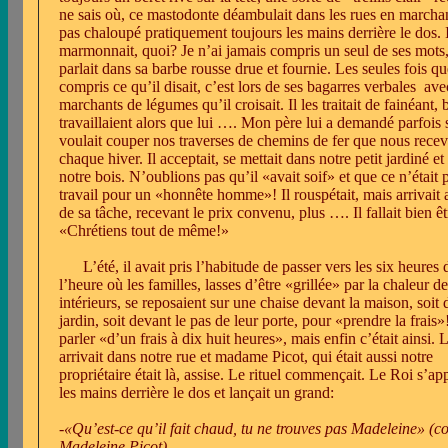
ne sais où, ce mastodonte déambulait dans les rues en marcha
pas chaloupé pratiquement toujours les mains derrière le dos. I
marmonnait, quoi? Je n’ai jamais compris un seul de ses mots,
parlait dans sa barbe rousse drue et fournie. Les seules fois qu
compris ce qu’il disait, c’est lors de ses bagarres verbales
ave
marchants de légumes qu’il croisait. Il les traitait de fainéant, 
travaillaient alors que lui …. Mon père lui a demandé parfois s
voulait couper nos traverses de chemins de fer que nous rece
chaque hiver. Il acceptait, se mettait dans notre petit jardiné et 
notre bois. N’oublions pas qu’il «avait soif» et que ce n’était 
travail pour un «honnête homme»! Il rouspétait, mais arrivait 
de sa tâche, recevant le prix convenu, plus …. Il fallait bien êt
«Chrétiens tout de même!»
L’été, il avait pris l’habitude de passer vers les six heures d
l’heure où les familles, lasses d’être «grillée» par la chaleur d
intérieurs, se reposaient sur une chaise devant la maison, soit 
jardin, soit devant le pas de leur porte, pour «prendre la frais
parler «d’un frais à dix huit heures», mais enfin c’était ainsi. 
arrivait dans notre rue et madame Picot, qui était aussi notre
propriétaire était là, assise. Le rituel commençait. Le Roi s’ap
les mains derrière le dos et lançait un grand:
-
«Qu’est-ce qu’il fait chaud, tu ne trouves pas Madeleine» (
Madeleine Picot)
.