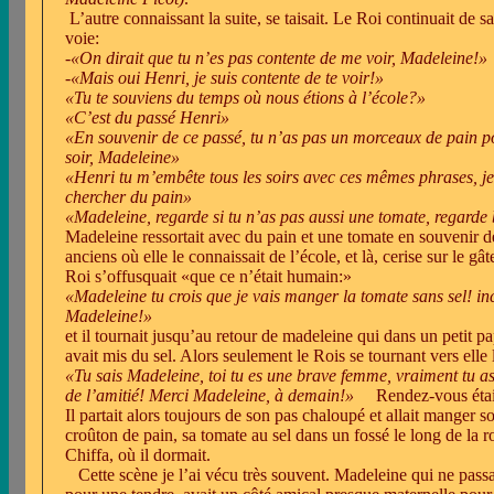
L’autre connaissant la suite, se taisait. Le Roi continuait de s
voie:
-
«On dirait que tu n’es pas contente de me voir, Madeleine!»
-
«Mais oui Henri, je suis contente de te voir!»
«Tu te souviens du temps où nous étions à l’école?»
«C’est du passé Henri»
«En souvenir de ce passé, tu n’as pas un morceaux de pain p
soir, Madeleine»
«Henri tu m’embête tous les soirs avec ces mêmes phrases, je 
chercher du pain»
«Madeleine, regarde si tu n’as pas aussi une tomate, regarde 
Madeleine ressortait avec du pain et une tomate en souvenir 
anciens où elle le connaissait de l’école, et là, cerise sur le gât
Roi s’offusquait «que ce n’était humain:»
«Madeleine tu crois que je vais manger la tomate sans sel! in
Madeleine!»
et il tournait jusqu’au retour de madeleine qui dans un petit pa
avait mis du sel. Alors seulement le Rois se tournant vers elle l
«Tu sais Madeleine, toi tu es une brave femme, vraiment tu as
de l’amitié! Merci Madeleine, à demain!»
Rendez-vous étai
Il partait alors toujours de son pas chaloupé et allait manger s
croûton de pain, sa tomate au sel dans un fossé le long de la r
Chiffa, où il dormait.
Cette scène je l’ai vécu très souvent. Madeleine qui ne passa