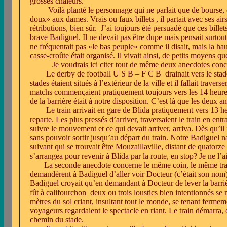
grosses chaleurs.
Voilà planté le personnage qui ne parlait que de bourse, 
doux» aux dames. Vrais ou faux billets , il partait avec ses ai
rétributions, bien sûr.
J’ai toujours été persuadé que ces billet
brave Badiguel. Il ne devait pas être dupe mais pensait surtout 
ne fréquentait pas «le bas peuple» comme il disait, mais la hau
casse-croûte était organisé. Il vivait ainsi, de petits moyens qu
Je voudrais ici citer tout de même deux anecdotes con
Le derby de football U S B – F C B
drainait vers le st
stades étaient situés à l’extérieur de la ville et il fallait trav
matchs commençaient pratiquement toujours vers les 14 heures
de la barrière était à notre disposition. C’est là que les deux a
Le train arrivait en gare de Blida pratiquement vers 13 h
reparte. Les plus pressés d’arriver, traversaient le train en ent
suivre le mouvement et ce qui devait arriver, arriva. Dès qu’il 
sans pouvoir sortir jusqu’au départ du train. Notre Badiguel nat
suivant qui se trouvait être Mouzaillaville, distant de quatorze 
s’arrangea pour revenir à Blida par la route, en stop? Je ne l’a
La seconde anecdote concerne le même coin, le même trai
demandèrent à Badiguel d’aller voir Docteur (c’était son nom) 
Badiguel croyait qu’en demandant à Docteur de lever la barrière,
fût à califourchon
deux ou trois loustics bien intentionnés se 
mètres du sol criant, insultant tout le monde, se tenant fermem
voyageurs regardaient le spectacle en riant. Le train démarra, 
chemin du stade.