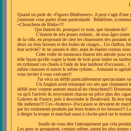
Quand on parle de «Figures Blidéennes», il peut s’agir d'une
j'aimerais vous parler d'une particularité
Blidéénne, (commune
»Chouchens de Blida»!!!
Qui étaient-ils, pourquoi ce nom, que faisaient-ils?
C'étaient de très jeunes enfants , de tous âges (entr
de la ville, en proposant de cirer les chaussures des passants 
deux ou trois brosses et des boites de cirages... Un chiffon, bi
leur activité? Je ne saurais le dire, mais ils étaient connus sous
Cette volée de moineaux étaient très adroite pour e
telle façon qu'elle cogne la boite de bois pour imiter un tambou
en rythmant ces chants à l'aide de leur tambour d'occasion... Ce
même chanson et suivre le même rythme... Amusant et agréab
vous inviter à vous exécuter!!
J'ai vécu un défilé particulièrement spectaculaire s
Un Anglais avait remarqué ces airs que chantaient l
défilé avec comme auteurs musical les chouchens!!! Heureuse in
vu qu'à l'arrivée ils recevraient chacun un pièce plus des ciga
Galeries de France, près à descendre le Boulevard. Ils leur impo
file indienne!!! Ces «boiteux» d'occasion se devaient de marc
par les roulements produits par leurs boites et les brosses!!! L
à diriger la troupe et marchait aussi à cloche-pied sur le trottoir
Inutile de vous dire l'attroupement que cela produis
Les gens se groupaient, certains même, parmi les plus jeunes s