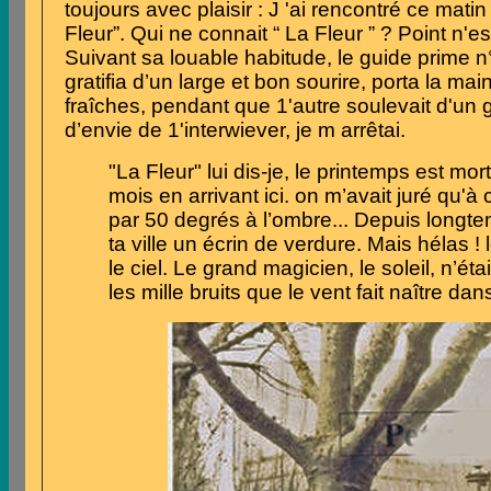
toujours avec plaisir : J 'ai rencontré ce mati
Fleur”.
Qui
ne
connait “
La
Fleur
”
?
Point
n'
es
Suivant
sa
louable
habitude, le guide prime 
gratifia d’un
large
et
bon
sourire,
porta la mai
fraîches,
pendant
que
1'autre soulevait d'un
d’envie de
1
'interwiever, je m arrêtai.
"La Fleur" lui dis-je,
le
printemps est mort 
mois
en
arrivant ici. on m’avait juré qu'à
par
50
degrés
à
l’ombre... Depuis longte
ta ville
un
é
crin de verdure. Mais hélas ! 
le
ciel.
Le
grand
magicien, le
soleil,
n’éta
les
mille
bruits que le vent fait naître da