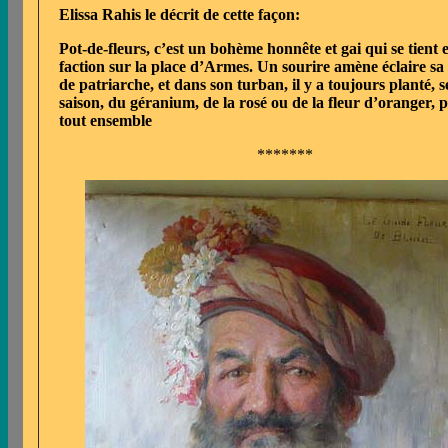
Elissa Rahis le décrit de cette façon:
Pot-de-fleurs, c’est un bohème honnête et gai qui se tient 
faction sur la place d’Armes. Un sourire amène éclaire sa
de patriarche, et dans son turban, il y a toujours planté, s
saison, du géranium, de la rosé ou de la fleur d’oranger, p
tout ensemble
*******