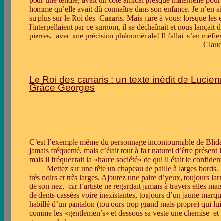
pour une tendre, avait un côté amical presque maternelle pour
homme qu’elle avait dû connaître dans son enfance. Je n’en a
su plus sur le Roi des
Canaris. Mais gare à vous: lorsque les 
l'interpellaient par ce surnom, il se déchaînait et nous lançait 
pierres,
avec une précision phénoménale! Il fallait s’en méfier
Clau
Le Roi des canaris : un texte inédit de Lucie
Grâce Georges
C’est l’exemple même du personnage incontournable de Blida. Où
jamais fréquenté, mais c’était tout à fait naturel d’être présent l
mais il fréquentait la «haute société» de qui il était le confiden
Mettez sur une tête un chapeau de paille à larges bords.
très noirs et très larges. Ajoutez une paire d’yeux, toujours l
de son nez,
car l’artiste ne regardait jamais à travers elles ma
de dents cassées voire inexistantes, toujours d’un jaune marqué 
habillé d’un pantalon (toujours trop grand mais propre) qui lui
comme les «gentlemen’s» et dessous sa veste une chemise
et