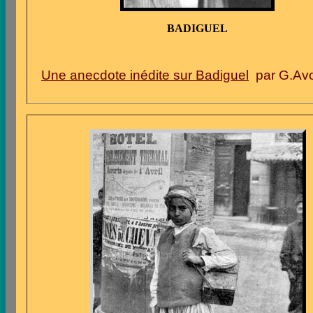
BADIGUEL
Une anecdote inédite sur Badiguel
par G.Avo