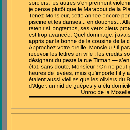
sorciers,
les
autres s’en prennent violemm
je pense plutôt que le Marabout de la P
Tenez Monsieur,
cette
annee encore pend
piscine
et
les danses... en douches... Alla
retenir si longtemps, ses yeux bleus prote
est trop avancée. Quel dommage, j’avai
appris
par
la bonne de la cousine de
la
c
Approchez votre oreille, Monsieur !
Il
para
recevoir les lettres en ville
;
les
crédits
so
désignant
du
geste la rue
Tirman
—
s’en
état, sans doute, Monsieur !
On
ne
peut
heures de levées, mais qu’importe
!
il y 
étaient
aussi
vieilles
que
les oliviers du 
d’Alger, un nid de guêpes y a élu
domicile
Unroc d
e
la
Moselle