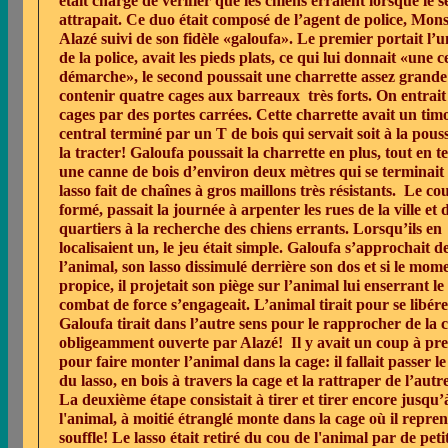
était chargé de vérifier que les chiens erraient lorsque le s
attrapait. Ce duo était composé de l’agent de police, Mon
Alazé suivi de son fidèle «galoufa». Le premier portait l’
de la police, avait les pieds plats, ce qui lui donnait «une c
démarche», le second poussait une charrette assez grand
contenir quatre cages aux barreaux
très forts. On entrai
cages par des portes carrées. Cette charrette avait un tim
central terminé par un T de bois qui servait soit à la pouss
la tracter! Galoufa poussait la charrette en plus, tout en t
une canne de bois d’environ deux mètres qui se terminait
lasso fait de chaînes à gros maillons très résistants.
Le cou
formé, passait la journée à arpenter les rues de la ville et 
quartiers à la recherche des chiens errants. Lorsqu’ils en
localisaient un, le jeu était simple. Galoufa s’approchait d
l’animal, son lasso dissimulé derrière son dos et si le mom
propice, il projetait son piège sur l’animal lui enserrant l
combat de force s’engageait. L’animal tirait pour se libére
Galoufa tirait dans l’autre sens pour le rapprocher de la 
obligeamment ouverte par Alazé!
Il y avait un coup à pr
pour faire monter l’animal dans la cage: il fallait passer 
du lasso, en bois à travers la cage et la rattraper de l’autre
La deuxième étape consistait à tirer et tirer encore jusqu’
l'animal, à moitié étranglé monte dans la cage où il repren
souffle! Le lasso était retiré du cou de l'animal par de peti