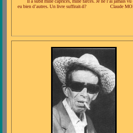
Il a subit mille caprices, mille farces. Je ne l’ai jamais v
eu bien d’autres. Un livre suffirait-il? Claude M